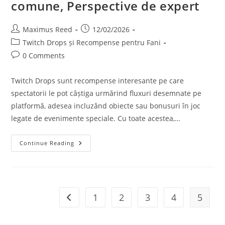
comune, Perspective de expert
Post
Post
Maximus Reed
12/02/2026
author:
published:
Post
Twitch Drops și Recompense pentru Fani
category:
Post
0 Comments
comments:
Twitch Drops sunt recompense interesante pe care
spectatorii le pot câștiga urmărind fluxuri desemnate pe
platformă, adesea incluzând obiecte sau bonusuri în joc
legate de evenimente speciale. Cu toate acestea,…
Twitch
Continue Reading
Drops:
Întrebări
Frecvente,
Concepții
Greșite
Comune,
Perspective
1
2
3
4
5
Go to the previous page
De
Expert