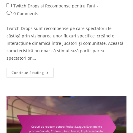
author:
published:
Post
Twitch Drops și Recompense pentru Fani
category:
Post
0 Comments
comments:
Twitch Drops sunt recompense pe care spectatorii le
câștigă prin vizionarea unor fluxuri specifice, creând o
interacțiune dinamică între jucători și comunitate. Această
caracteristică nu doar că stimulează participarea
spectatorilor,…
Twitch
Continue Reading
Drops:
Impactul
Asupra
Angajamentului
Jucătorilor,
Numărul
De
Spectatori,
Creșterea
Comunității