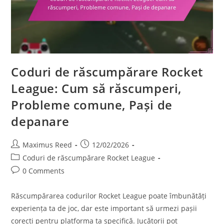
Coduri de răscumpărare Rocket
League: Cum să răscumperi,
Probleme comune, Pași de
depanare
Post
Post
Maximus Reed
12/02/2026
author:
published:
Post
Coduri de răscumpărare Rocket League
category:
Post
0 Comments
comments:
Răscumpărarea codurilor Rocket League poate îmbunătăți
experiența ta de joc, dar este important să urmezi pașii
corecți pentru platforma ta specifică. Jucătorii pot