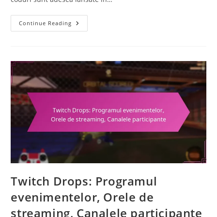
Coduri
Continue Reading
De
Redeem
Pentru
Rocket
League:
Evenimente
Promoționale,
Coduri
Cu
Timp
Limitat,
Implicarea
Fanilor
Twitch Drops: Programul
evenimentelor, Orele de
streaming, Canalele participante