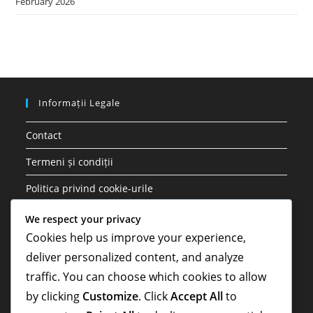
February 2026
Informații Legale
Contact
Termeni și condiții
Politica privind cookie-urile
Confidențialitatea ta
We respect your privacy
Cookies help us improve your experience,
Cine suntem
deliver personalized content, and analyze
traffic. You can choose which cookies to allow
Căutare
by clicking
Customize
. Click
Accept All
to