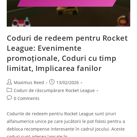
Coduri de redeem pentru Rocket
League: Evenimente
promoționale, Coduri cu timp
limitat, Implicarea fanilor
Post
Post
Maximus Reed
13/02/2026
author:
published:
Post
Coduri de răscumpărare Rocket League
category:
Post
0 Comments
comments:
Codurile de redeem pentru Rocket League sunt șiruri
alfanumerice unice pe care jucătorii le pot folosi pentru a
debloca recompense interesante în cadrul jocului. Aceste
coduri sunt adesea lansate în…