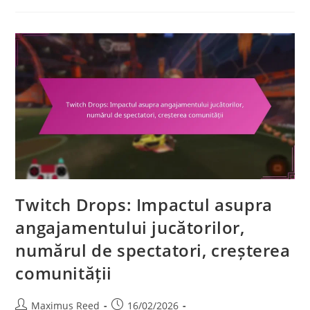
Ale
Comunității,
Artă
De
Fani,
Reels
Cu
Cele
Mai
Bune
Momente
Twitch Drops: Impactul asupra
angajamentului jucătorilor,
numărul de spectatori, creșterea
comunității
Post
Post
Maximus Reed
16/02/2026