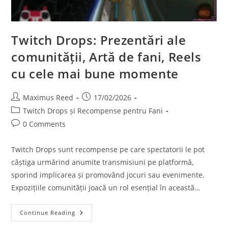
Twitch Drops: Prezentări ale
comunității, Artă de fani, Reels
cu cele mai bune momente
Post
Post
Maximus Reed
17/02/2026
author:
published:
Post
Twitch Drops și Recompense pentru Fani
category:
Post
0 Comments
comments:
Twitch Drops sunt recompense pe care spectatorii le pot
câștiga urmărind anumite transmisiuni pe platformă,
sporind implicarea și promovând jocuri sau evenimente.
Expozițiile comunității joacă un rol esențial în această…
Twitch
Continue Reading
Drops:
Prezentări