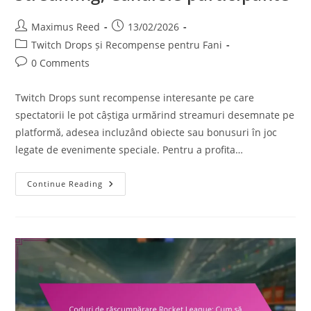
Post
Post
Maximus Reed
13/02/2026
author:
published:
Post
Twitch Drops și Recompense pentru Fani
category:
Post
0 Comments
comments:
Twitch Drops sunt recompense interesante pe care
spectatorii le pot câștiga urmărind streamuri desemnate pe
platformă, adesea incluzând obiecte sau bonusuri în joc
legate de evenimente speciale. Pentru a profita…
Twitch
Continue Reading
Drops:
Programul
Evenimentelor,
Orele
De
Streaming,
Canalele
Participante