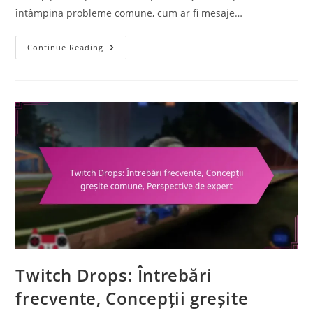
întâmpina probleme comune, cum ar fi mesaje…
Coduri
Continue Reading
De
Răscumpărare
Rocket
League:
Cum
Să
Răscumperi,
Probleme
Comune,
Pași
De
Depanare
Twitch Drops: Întrebări
frecvente, Concepții greșite